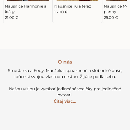
Náušnice Harmónie a
Náušnice Tu a teraz
Náušnice Mor
krásy
panny
15.00 €
21.00 €
25.00 €
O nás
Sme Jarka a Fody. Manželia, spriaznené a slobodné duše,
idúce si svojou vlastnou cestou. Žijúce podľa seba.
Našou víziou je vyrábať jedinečné vecičky pre jedinečné
bytosti.
Čítaj viac...