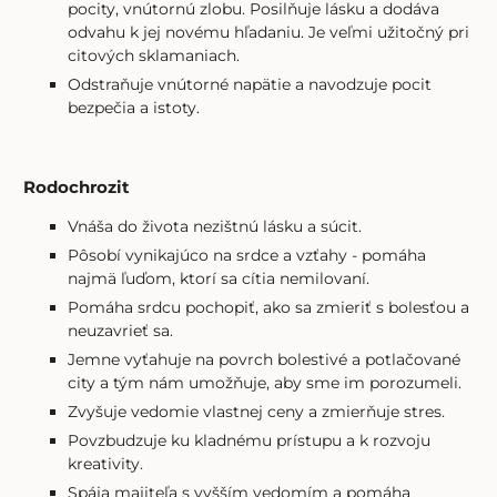
pocity, vnútornú zlobu. Posilňuje lásku a dodáva
odvahu k jej novému hľadaniu. Je veľmi užitočný pri
citových sklamaniach.
Odstraňuje vnútorné napätie a navodzuje pocit
bezpečia a istoty.
Rodochrozit
Vnáša do života nezištnú lásku a súcit.
Pôsobí vynikajúco na srdce a vzťahy - pomáha
najmä ľuďom, ktorí sa cítia nemilovaní.
Pomáha srdcu pochopiť, ako sa zmieriť s bolesťou a
neuzavrieť sa.
Jemne vyťahuje na povrch bolestivé a potlačované
city a tým nám umožňuje, aby sme im porozumeli.
Zvyšuje vedomie vlastnej ceny a zmierňuje stres.
Povzbudzuje ku kladnému prístupu a k rozvoju
kreativity.
Spája majiteľa s vyšším vedomím a pomáha