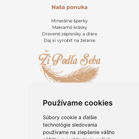
Naša ponuka
Minerálne šperky
Makramé krásky
Drevené zápisníky a diáre
Daj si vyrobiť na želanie
Používame cookies
Informácie pre zákazníkov
Kontakt
Súbory cookie a ďalšie
O kameňoch
technológie sledovania
Rady a tipy
používame na zlepšenie vášho
Obchodné podmienky