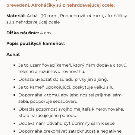
prevedení. Afroháčiky sú z nehrdzavejúcej ocele.
Materiál:
Achát (10 mm), Rodochrozit (4 mm), afroháčiky
sú z nehrdzavejúcej ocele
Dĺžka náušníc:
4 cm
Popis použitých kameňov:
Achát
Je to uzemňovací kameň, ktorý nám dodáva citovú,
telesnú a rozumovú rovnováhu.
Dokáže uvádzať do súladu prvky jin a jang.
Je to kameň upokojujúci, poskytuje veľkú silu.
Dopomáha k tomu, aby jeho nositeľ prijímal sám
seba, podporuje sebadôveru.
Obracia pozornosť svojho majiteľa k nerovnováhe,
ktorá narušuje jeho pohodu.
Dodáva nám odvahu byť úprimný sám k sebe.
Dopomáha prekonávať zatrpknutosť a negatívne