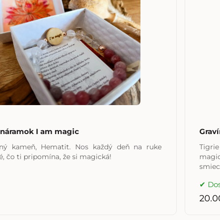
 náramok I am magic
Graví
ečný kameň, Hematit. Nos každý deň na ruke
Tigri
, čo ti pripomína, že si magická!
magick
smiech
Do
20.0