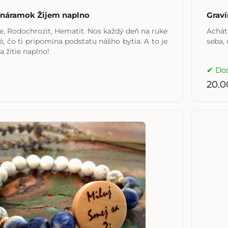
 náramok Žijem naplno
Graví
te, Rodochrozit, Hematit. Nos každý deň na ruke
Achát
, čo ti pripomína podstatu nášho bytia. A to je
seba, 
a žitie naplno!
Do
20.0