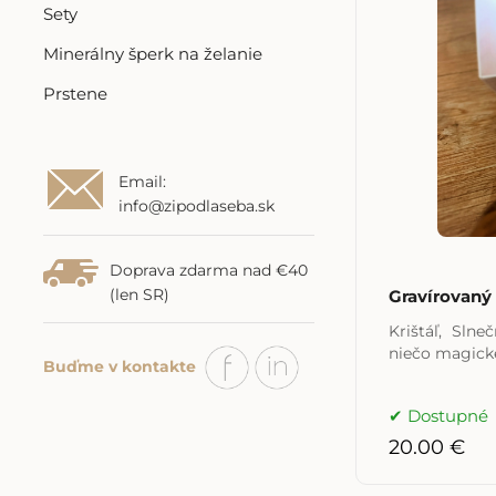
Sety
Minerálny šperk na želanie
Prstene
Email:
info@zipodlaseba.sk
Doprava zdarma nad €40
(len SR)
Gravírovaný
Krištáľ, Sln
niečo magické
Buďme v kontakte
Dostupné
20.00 €