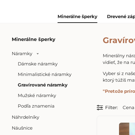
Minerálne šperky
Drevené záp
Gravír
Minerálne šperky
Náramky
Minerálny nára
vidieť, že na r
Dámske náramky
Vyber si z naš
Minimalistické náramky
ktorý túžiš m
Gravírované náramky
"Pretože príro
Mužské náramky
Podľa znamenia
Filter
Cena
Náhrdelníky
Náušnice