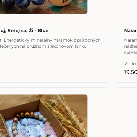
j, Smej sa, Ži - Blue
Nára
it. Energetický minerálny náramok z prírodných
Náram
lečených na pružnom silikónovom lanku.
nádhe
červe
Do
19.5