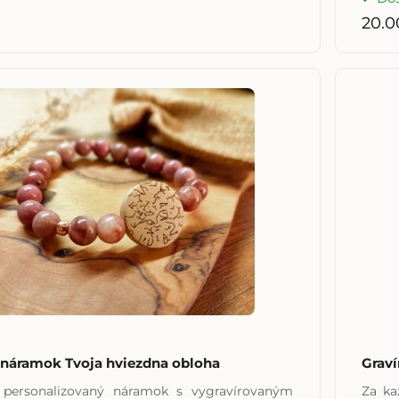
20.0
 náramok Tvoja hviezdna obloha
Graví
, personalizovaný náramok s vygravírovaným
Za k