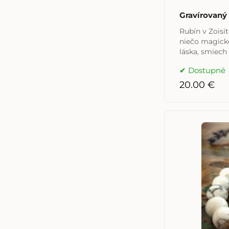
Gravírovaný
Rubín v Zoisi
niečo magické
láska, smiech 
Dostupné
20.00 €