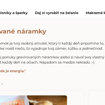
isníky a šperky
Daj si vyrobiť na želanie
Makramé 
ované náramky
mok je tvoj osobný amulet, ktorý ti každý deň pripomína to,
uke nosíš niečo, čo vyjadruje tvoj zámer, túžbu a jedinečnosť.
ej ponuky gravírovaných náramkov alebo si navoľ svoj vlastný t
ať každý deň na očiach. Nápadom sa medze nekladú :-).
da je energia."