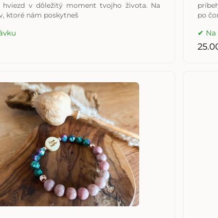
 hviezd v dôležitý moment tvojho života. Na
príbeh
v, ktoré nám poskytneš
po čom
ávku
Na
25.0