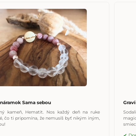
ý náramok Sama sebou
Graví
ečný kameň, Hematit. Nos každý deň na ruke
Sodal
, čo ti pripomína, že nemusíš byť nikým iným,
magick
ou!
smiech
Do