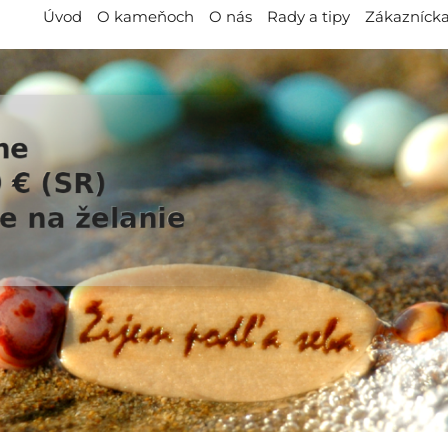
Úvod
O kameňoch
O nás
Rady a tipy
Zákaznícka