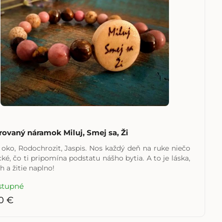
rovaný náramok Miluj, Smej sa, Ži
e oko, Rodochrozit, Jaspis. Nos každý deň na ruke niečo
é, čo ti pripomína podstatu nášho bytia. A to je láska,
 a žitie naplno!
stupné
0 €