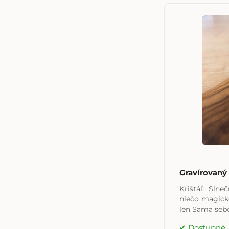
Gravírovan
Krištáľ, Sln
niečo magické
len Sama seb
Dostupné