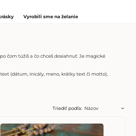
krásky
Vyrobili sme na želanie
 po čom túžiš a čo chceš dosiahnuť. Je magické
ext (dátum, inicály, meno, krátky text či motto),
Triediť podľa: