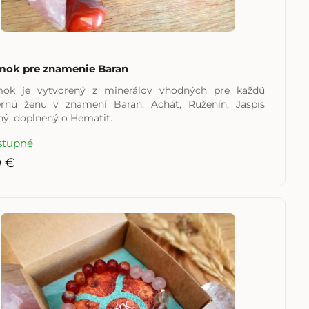
mok pre znamenie Baran
ok je vytvorený z minerálov vhodných pre každú
rnú ženu v znamení Baran. Achát, Ruženín, Jaspis
ný, doplnený o Hematit.
stupné
0 €