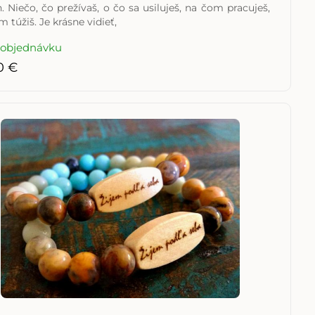
. Niečo, čo prežívaš, o čo sa usiluješ, na čom pracuješ,
 túžiš. Je krásne vidieť,
 objednávku
0 €