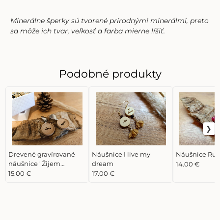
Minerálne šperky sú tvorené prírodnými minerálmi, preto
sa môže ich tvar, veľkosť a farba mierne líšiť.
Podobné produkty
Drevené gravírované
Náušnice I live my
Náušnice Ruž
náušnice "Žijem
dream
14.00 €
naplno"
15.00 €
17.00 €