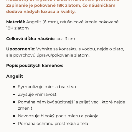
Zapínanie je pokované 18K zlatom, čo náušničkám
dodáva nádych luxusu a kvality.
Materiál:
Angelit (6 mm), náušnicové kreole pokované
18K zlatom
Celková dĺžka náušníc
: cca 3 cm
Upozornenie
: Vyhnite sa kontaktu s vodou, nejde o zlato,
ale povrchovú úpravu/pokovanie zlatom.
Popis použitých kameňov:
Angelit
Symbolizuje mier a bratstvo
Zvyšuje vnímavosť
Pomáha nám byť súcitnejší a prijať veci, ktoré nejde
zmeniť
Navodzuje hlboký pocit mieru a pokoja
Pomáha ochranu prostredia a tela