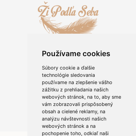
Používame cookies
Informácie pre zákazníkov
Kontakt
Súbory cookie a ďalšie
O kameňoch
technológie sledovania
Rady a tipy
používame na zlepšenie vášho
Obchodné podmienky
zážitku z prehliadania našich
Ochrana osobných údajov
webových stránok, na to, aby sme
Informácie o použití cookies
vám zobrazovali prispôsobený
Reklamácia/výmena tovaru
Odstúpiť od zmluvy
obsah a cielené reklamy, na
analýzu návštevnosti našich
webových stránok a na
pochopenie toho, odkiaľ naši