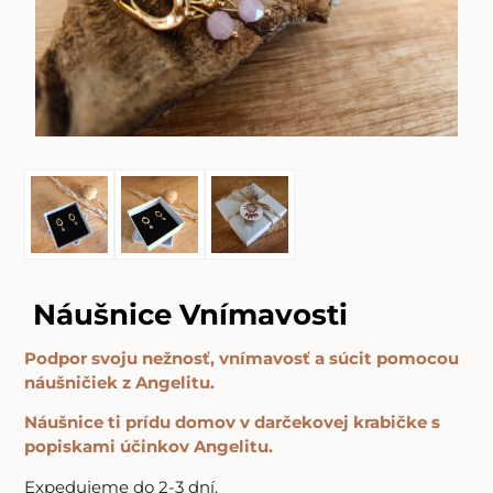
Náušnice Vnímavosti
Podpor svoju nežnosť, vnímavosť a súcit pomocou
náušničiek z Angelitu.
Náušnice ti prídu domov v darčekovej krabičke s
popiskami účinkov Angelitu.
Expedujeme do 2-3 dní.