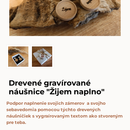
Drevené gravírované
náušnice "Žijem naplno"
Podpor naplnenie svojich zámerov a svojho
sebavedomia pomocou týchto drevených
náušničiek s vygraírovaným textom ako stvoreným
pre teba.