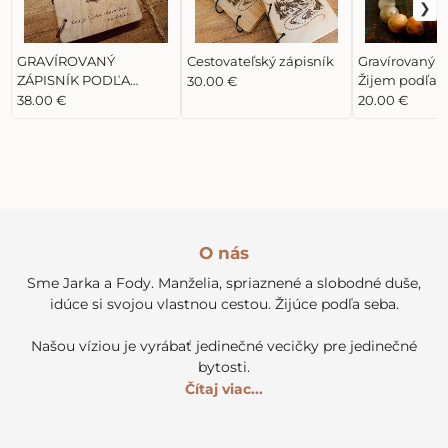
GRAVÍROVANÝ
Cestovateľský zápisník
Gravírovaný 
ZÁPISNÍK PODĽA
Žijem podľa 
30.00 €
TVOJHO ŽELANIA
38.00 €
20.00 €
O nás
Sme Jarka a Fody. Manželia, spriaznené a slobodné duše,
idúce si svojou vlastnou cestou. Žijúce podľa seba.
Našou víziou je vyrábať jedinečné vecičky pre jedinečné
bytosti.
Čítaj viac...