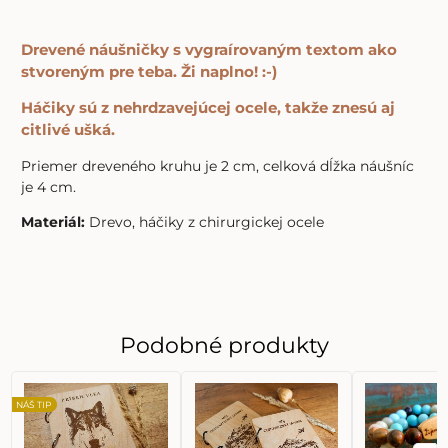
Drevené náušničky s vygraírovaným textom ako
stvoreným pre teba. Ži naplno! :-)
Háčiky sú z nehrdzavejúcej ocele, takže znesú aj
citlivé ušká.
Priemer dreveného kruhu je 2 cm, celková dĺžka náušníc
je 4 cm.
Materiál:
Drevo, háčiky z chirurgickej ocele
Podobné produkty
NÁŠ TIP