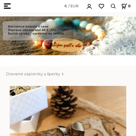
€ / EUR
0
Drevené zápisníky a šperky