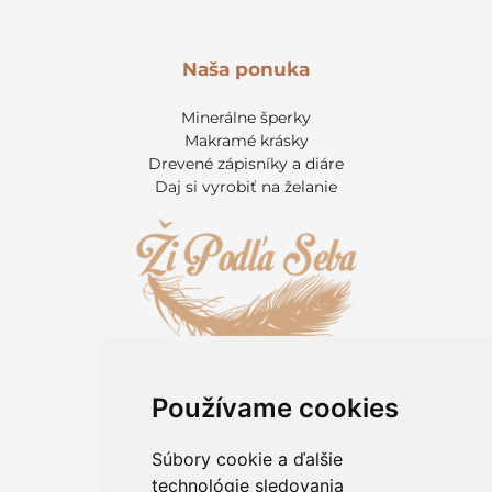
Naša ponuka
Minerálne šperky
Makramé krásky
Drevené zápisníky a diáre
Daj si vyrobiť na želanie
Používame cookies
Informácie pre zákazníkov
Kontakt
Súbory cookie a ďalšie
O kameňoch
technológie sledovania