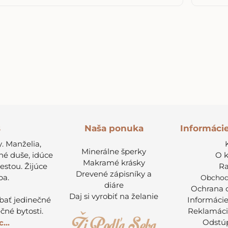
s
Informáci
Naša ponuka
. Manželia,
Minerálne šperky
né duše, idúce
O 
Makramé krásky
cestou. Žijúce
Ra
Drevené zápisníky a
ba.
Obchod
diáre
Ochrana 
Daj si vyrobiť na želanie
ábať jedinečné
Informácie
čné bytosti.
Reklamáci
Odstúp
...