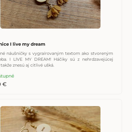
ice I live my dream
né náušničky s vygraírovaným textom ako stvoreným
eba. I LIVE MY DREAM! Háčiky sú z nehrdzavejúcej
 takže znesú aj citlivé ušká.
stupné
0 €