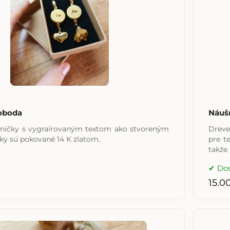
oboda
Náušn
ničky s vygraírovaným textom ako stvoreným
Dreve
eba. Háčiky sú pokované 14 K zlatom.
pre t
takže 
Do
15.0