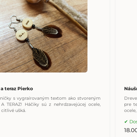
a teraz Pierko
Náušn
ničky s vygraírovaným textom ako stvoreným
Dreve
 A TERAZ! Háčiky sú z nehrdzavejúcej ocele,
pre t
 citlivé ušká.
ocele,
Do
18.0