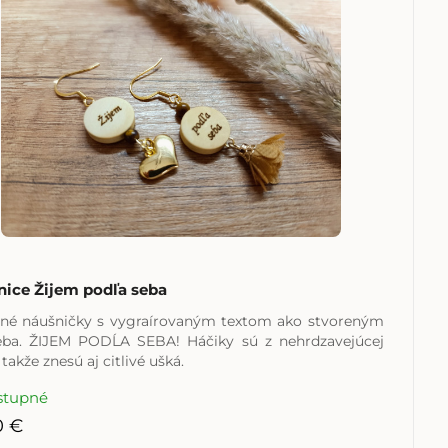
ice Žijem podľa seba
né náušničky s vygraírovaným textom ako stvoreným
eba. ŽIJEM PODĹA SEBA! Háčiky sú z nehrdzavejúcej
 takže znesú aj citlivé ušká.
stupné
0 €