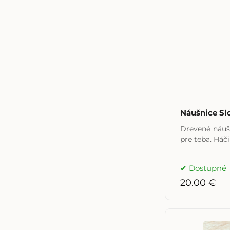
Náušnice Sl
Drevené náuš
pre t
Dostupné
20.00 €