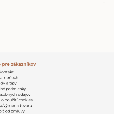
e pre zákazníkov
Kontakt
kameňoch
dy a tipy
né podmienky
osobných údajov
 o použití cookies
a/výmena tovaru
iť od zmluvy