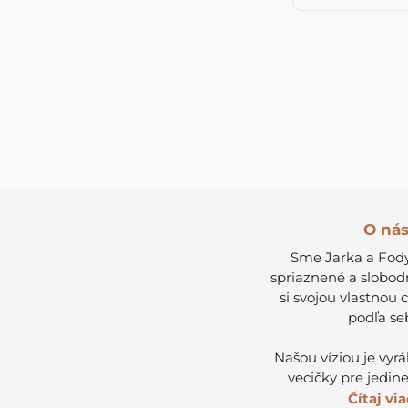
O ná
Sme Jarka a Fody
spriaznené a slobod
si svojou vlastnou 
podľa se
Našou víziou je vyr
vecičky pre jedine
Čítaj viac