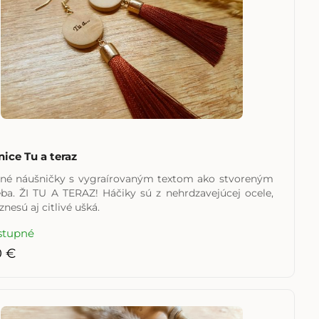
ice Tu a teraz
né náušničky s vygraírovaným textom ako stvoreným
eba. ŽI TU A TERAZ! Háčiky sú z nehrdzavejúcej ocele,
znesú aj citlivé ušká.
stupné
0 €