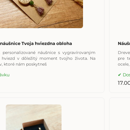
 náušnice Tvoja hviezdna obloha
Náušn
é, personalizované náušnice s vygravírovaným
Dreve
 hviezd v dôležitý moment tvojho života. Na
pre t
v, ktoré nám poskytneš
ocele,
ávku
Do
17.0