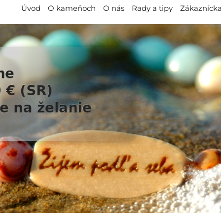
Úvod
O kameňoch
O nás
Rady a tipy
Zákaznícka