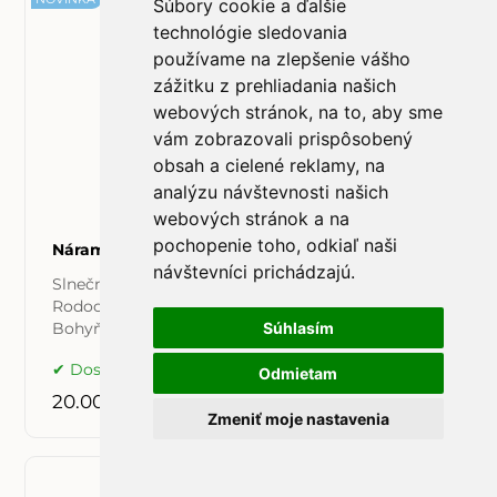
Súbory cookie a ďalšie
technológie sledovania
používame na zlepšenie vášho
zážitku z prehliadania našich
webových stránok, na to, aby sme
vám zobrazovali prispôsobený
obsah a cielené reklamy, na
analýzu návštevnosti našich
webových stránok a na
pochopenie toho, odkiaľ naši
Náramok Ochranca
návštevníci prichádzajú.
Slnečný kameň, Rubín v Zoisite, Achát,
Rodochrozit, Hematit. Napoj sa na svoju vnútornú
Súhlasím
Bohyňu a podpor svoju vnútornú silu.
Dostupné
Odmietam
20.00 €
Zmeniť moje nastavenia