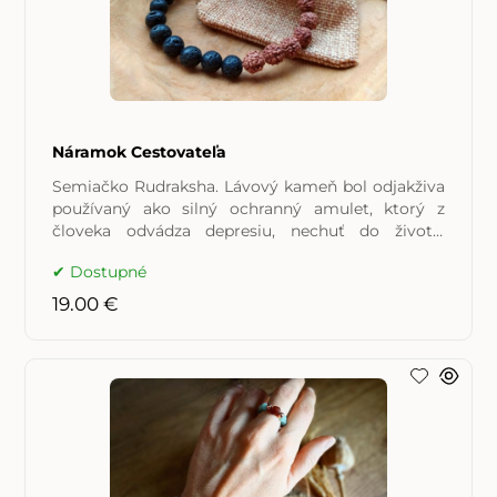
Náramok Cestovateľa
Semiačko Rudraksha. Lávový kameň bol odjakživa
používaný ako silný ochranný amulet, ktorý z
človeka odvádza depresiu, nechuť do života,
letargiu, únavu a
Dostupné
19.00 €