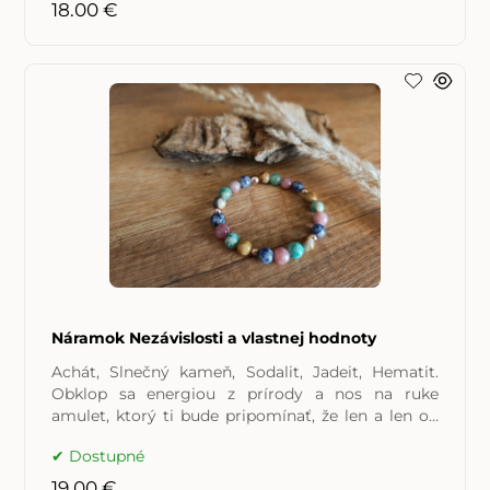
18.00 €
Náramok Nezávislosti a vlastnej hodnoty
Achát, Slnečný kameň, Sodalit, Jadeit, Hematit.
Obklop sa energiou z prírody a nos na ruke
amulet, ktorý ti bude pripomínať, že len a len od
teba závisí, kam
Dostupné
19.00 €