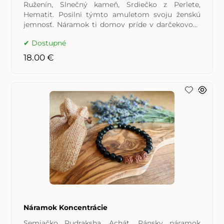
Ruženín, Slnečný kameň, Srdiečko z Perlete,
Hematit. Posilni týmto amuletom svoju ženskú
jemnosť. Náramok ti domov príde v darčekovom
vrecúšku s popiskami
Dostupné
18.00 €
Náramok Koncentrácie
Semiačko Rudraksha. Achát. Pánsky náramok