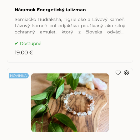
Náramok Energetický talizman
Semiačko Rudraksha, Tigrie oko a Lávový kameň.
Lávový kameň bol odjakživa používaný ako silný
ochranný amulet, ktorý z človeka odvádza
depresiu, nechuť
Dostupné
19.00 €
NOVINKA