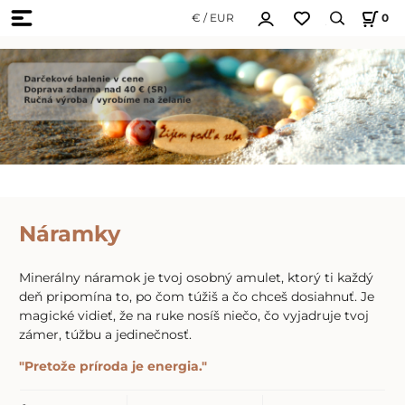
€ / EUR
0
Náramky
Minerálny náramok je tvoj osobný amulet, ktorý ti každý
deň pripomína to, po čom túžiš a čo chceš dosiahnuť. Je
magické vidieť, že na ruke nosíš niečo, čo vyjadruje tvoj
zámer, túžbu a jedinečnosť.
"Pretože príroda je energia."