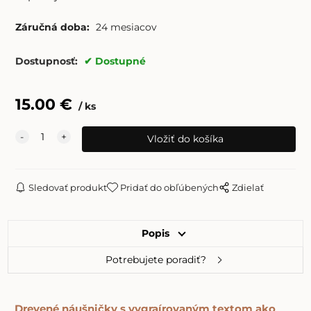
Záručná doba:
24 mesiacov
Dostupnosť:
Dostupné
15.00
€
ks
Sledovať produkt
Pridať do obľúbených
Zdielať
Popis
Potrebujete poradiť?
Drevené náušničky s vygraírovaným textom ako