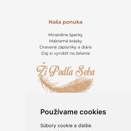
Naša ponuka
Minerálne šperky
Makramé krásky
Drevené zápisníky a diáre
Daj si vyrobiť na želanie
Používame cookies
Informácie pre zákazníkov
Kontakt
Súbory cookie a ďalšie
O kameňoch