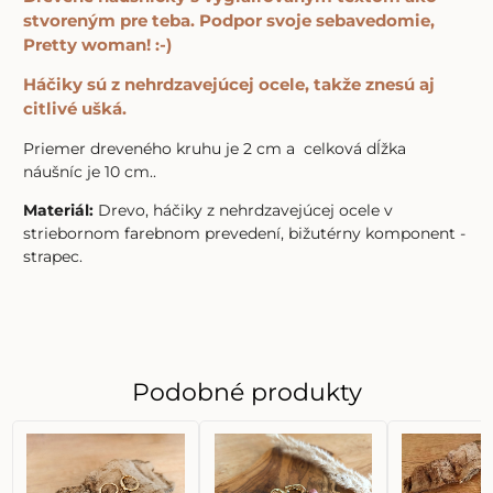
stvoreným pre teba. Podpor svoje sebavedomie,
Pretty woman! :-)
Háčiky sú z nehrdzavejúcej ocele, takže znesú aj
citlivé ušká.
Priemer dreveného kruhu je 2 cm a celková dĺžka
náušníc je 10 cm..
Materiál:
Drevo, háčiky z nehrdzavejúcej ocele v
striebornom farebnom prevedení, bižutérny komponent -
strapec.
Podobné produkty