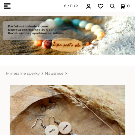
€ / EUR
0
Minerálne šperky
Náušnice