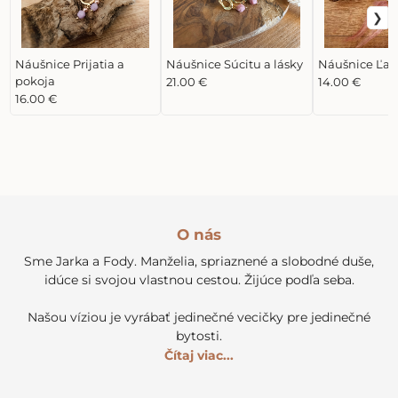
Náušnice Prijatia a
Náušnice Súcitu a lásky
Náušnice Ľah
pokoja
21.00 €
14.00 €
16.00 €
O nás
Sme Jarka a Fody. Manželia, spriaznené a slobodné duše,
idúce si svojou vlastnou cestou. Žijúce podľa seba.
Našou víziou je vyrábať jedinečné vecičky pre jedinečné
bytosti.
Čítaj viac...