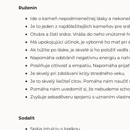
Ruženín
Ide o kameň nepodmienečnej lásky a nekone
Je to jeden z najdôležitejších kameňov pre srd
Otvára a čistí srdce. Vnáša do neho vnútorné h
Má upokojujúci účinok, je výborné ho mať pri s
Ak túžite po láske, je skvelé si ho položiť ve
Napomáha odstrániť negatívnu energiu a nahr
Posilňuje citlivosť a empatiu. Napomáha prija
Je skvelý pri zdolávaní krízy stredného veku.
Je to skvelý liečiteľ citov. Pomáha nám naučiť
Pomáha nám uvedomiť si, že nebudeme schopn
Zvyšuje sebadôveru spojenú s uznaním vlastne
Sodalit
Spája intuíciu s logikou.