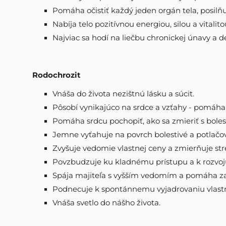
Pomáha očistiť každý jeden orgán tela, posilň
Nabíja telo pozitívnou energiou, silou a vitalito
Najviac sa hodí na liečbu chronickej únavy a d
Rodochrozit
Vnáša do života nezištnú lásku a súcit.
Pôsobí vynikajúco na srdce a vzťahy - pomáha 
Pomáha srdcu pochopiť, ako sa zmieriť s boles
Jemne vyťahuje na povrch bolestivé a potlač
Zvyšuje vedomie vlastnej ceny a zmierňuje str
Povzbudzuje ku kladnému prístupu a k rozvoju 
Spája majiteľa s vyšším vedomím a pomáha za
Podnecuje k spontánnemu vyjadrovaniu vlastn
Vnáša svetlo do nášho života.