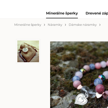
Minerálne šperky
Drevené záp
Minerálne šperky
Náramky
Dámske náramky