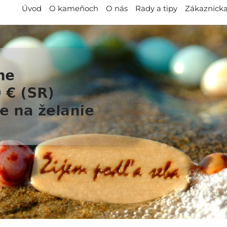
Úvod
O kameňoch
O nás
Rady a tipy
Zákaznícka