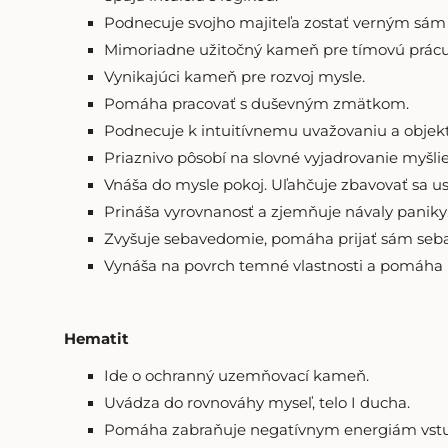
Podnecuje svojho majiteľa zostať verným sám s
Mimoriadne užitočný kameň pre tímovú prácu, 
Vynikajúci kameň pre rozvoj mysle.
Pomáha pracovať s duševným zmätkom.
Podnecuje k intuitívnemu uvažovaniu a objekti
Priaznivo pôsobí na slovné vyjadrovanie myšli
Vnáša do mysle pokoj. Uľahčuje zbavovať sa us
Prináša vyrovnanosť a zjemňuje návaly paniky
Zvyšuje sebavedomie, pomáha prijať sám seba 
Vynáša na povrch temné vlastnosti a pomáha 
Hematit
Ide o ochranný uzemňovací kameň.
Uvádza do rovnováhy myseľ, telo I ducha.
Pomáha zabraňuje negatívnym energiám vstupov