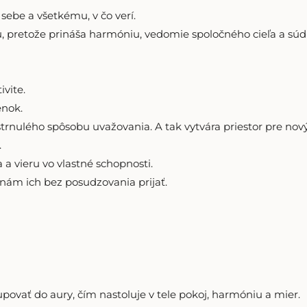
ebe a všetkému, v čo verí.
pretože prináša harmóniu, vedomie spoločného cieľa a súdr
vite.
enok.
trnulého spôsobu uvažovania. A tak vytvára priestor pre nový
.
a vieru vo vlastné schopnosti.
nám ich bez posudzovania prijať.
ať do aury, čím nastoluje v tele pokoj, harmóniu a mier.