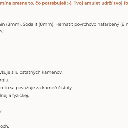
ína presne to, čo potrebuješ :-). Tvoj amulet udrží tvoj f
nín (8mm), Sodalit (8mm), Hematit povrchovo nafarbený (8 
v)
vyšuje silu ostatných kameňov.
rgiu.
reto sa považuje za kameň čistoty.
nej a fyzickej.
y.
och.