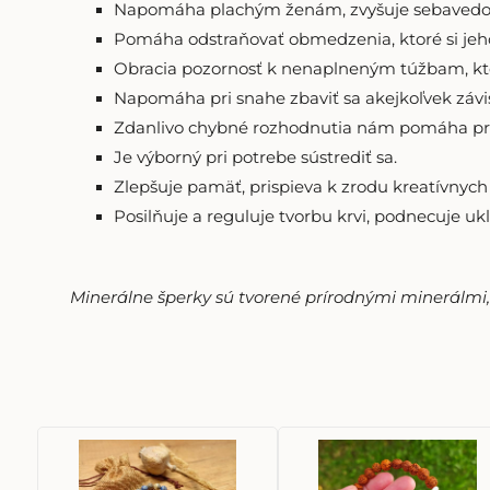
Napomáha plachým ženám, zvyšuje sebavedo
Pomáha odstraňovať obmedzenia, ktoré si jeho
Obracia pozornosť k nenaplneným túžbam, kt
Napomáha pri snahe zbaviť sa akejkoľvek závis
Zdanlivo chybné rozhodnutia nám pomáha prij
Je výborný pri potrebe sústrediť sa.
Zlepšuje pamäť, prispieva k zrodu kreatívnych
Posilňuje a reguluje tvorbu krvi, podnecuje uk
Minerálne šperky sú tvorené prírodnými minerálmi, p