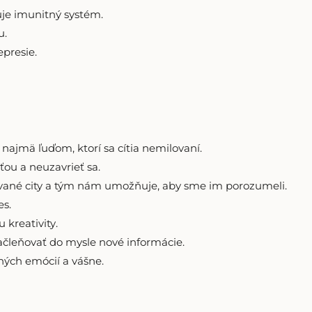
uje imunitný systém.
u.
epresie.
najmä ľuďom, ktorí sa cítia nemilovaní.
ťou a neuzavrieť sa.
ované city a tým nám umožňuje, aby sme im porozumeli.
es.
kreativity.
čleňovať do mysle nové informácie.
ých emócií a vášne.