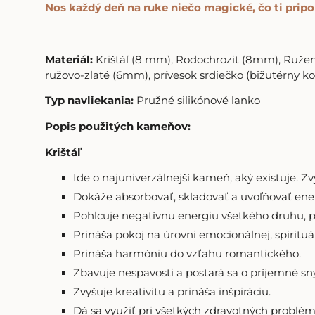
Nos každý deň na ruke niečo magické, čo ti pripom
Materiál:
Krištáľ (8 mm), Rodochrozit (8mm), Ruže
ružovo-zlaté (6mm), prívesok srdiečko (bižutérny ko
Typ navliekania:
Pružné silikónové lanko
Popis použitých kameňov:
Krištáľ
Ide o najuniverzálnejší kameň, aký existuje. Z
Dokáže absorbovať, skladovať a uvoľňovať ene
Pohlcuje negatívnu energiu všetkého druhu, p
Prináša pokoj na úrovni emocionálnej, spirituál
Prináša harmóniu do vzťahu romantického.
Zbavuje nespavosti a postará sa o príjemné sn
Zvyšuje kreativitu a prináša inšpiráciu.
Dá sa využiť pri všetkých zdravotných problém