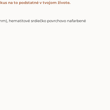
okus na to podstatné v tvojom živote.
mm), hematitové srdiečko povrchovo nafarbené