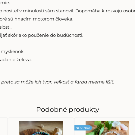
mie.
 nositeľ v minulosti sám stanovil. Dopomáha k rozvoju osobn
oré sú hnacím motorom človeka.
losti.
ať skôr ako poučenie do budúcnosti.
 myšlienok.
ladanie železa.
reto sa môže ich tvar, veľkosť a farba mierne líšiť.
Podobné produkty
NOVINKA