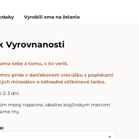
krásky
Vyrobili sme na želanie
 Vyrovnanosti
ama sebe a tomu, v čo veríš.
mov príde v darčekovom vrecúšku s popiskami
tých minerálov a náhradné silikónové lanko.
2-3 dní.
osím meraj napevno, ideálne krajčírskym metrom.
vame my.
a
: