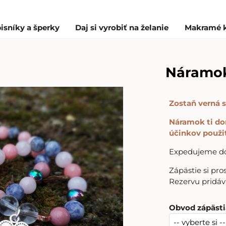
isníky a šperky
Daj si vyrobiť na želanie
Makramé 
Náramok
Zostaň verná s
Náramok ti do
účinkov použi
Expedujeme do 
Zápästie si pr
Rezervu pridá
Obvod zápästi