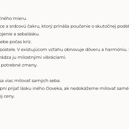
čného mieru.
ce a srdcovú čakru, ktorý prináša poučenie o skutočnej podst
ojenie a sebalásku.
ebe počas kríz.
dľa postele. V existujúcom vzťahu obnovuje dôveru a harmóniu.
ádza ju milostnými vibráciami.
ť potrebné zmeny.
 sa viac milovať samých seba.
í prijať lásku iného človeka, ak nedokážeme milovať samé
j ceny.