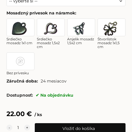
Mosadzný prívesok na náramok
:
Srdiečko
Srdiečko
Anjelik mosadz
Štvorlístok
mosadz 1x1 cm
mosadz 1,5x2
1,5x2 cm
mosadz 1x1,5
cm
cm
Bez prívesku
Záručná doba:
24 mesiacov
Dostupnosť:
Na objednávku
22.00
€
ks