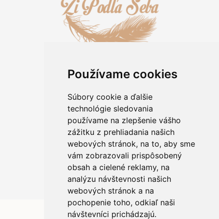
Používame cookies
Informácie pre zákazníkov
Kontakt
Súbory cookie a ďalšie
O kameňoch
technológie sledovania
Rady a tipy
používame na zlepšenie vášho
Obchodné podmienky
zážitku z prehliadania našich
Ochrana osobných údajov
webových stránok, na to, aby sme
Informácie o použití cookies
vám zobrazovali prispôsobený
Reklamácia/výmena tovaru
Odstúpiť od zmluvy
obsah a cielené reklamy, na
analýzu návštevnosti našich
webových stránok a na
pochopenie toho, odkiaľ naši
návštevníci prichádzajú.