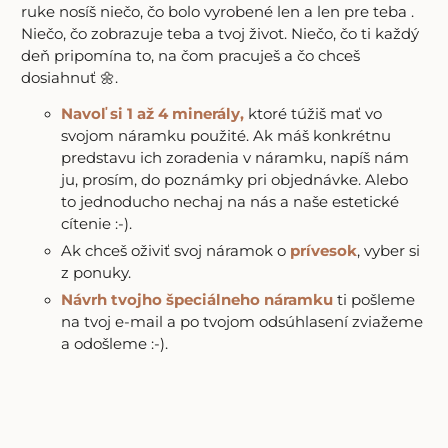
ruke nosíš niečo, čo bolo vyrobené len a len pre teba .
Niečo, čo zobrazuje teba a tvoj život. Niečo, čo ti každý
deň pripomína to, na čom pracuješ a čo chceš
dosiahnuť 🌼.
Navoľ si 1 až 4 minerály,
ktoré túžiš mať vo
svojom náramku použité. Ak máš konkrétnu
predstavu ich zoradenia v náramku, napíš nám
ju, prosím, do poznámky pri objednávke. Alebo
to jednoducho nechaj na nás a naše estetické
cítenie :-).
Ak chceš oživiť svoj náramok o
prívesok
, vyber si
z ponuky.
Návrh tvojho špeciálneho náramku
ti pošleme
na tvoj e-mail a po tvojom odsúhlasení zviažeme
a odošleme :-).