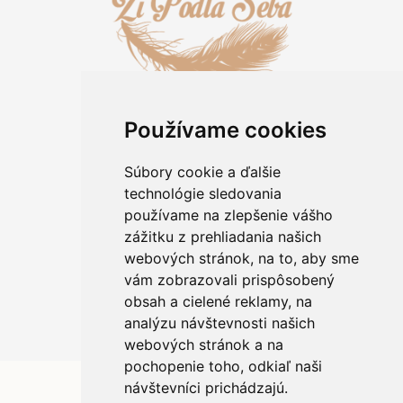
Používame cookies
Informácie pre zákazníkov
Kontakt
Súbory cookie a ďalšie
O kameňoch
technológie sledovania
Rady a tipy
používame na zlepšenie vášho
Obchodné podmienky
zážitku z prehliadania našich
Ochrana osobných údajov
webových stránok, na to, aby sme
Informácie o použití cookies
vám zobrazovali prispôsobený
Reklamácia/výmena tovaru
Odstúpiť od zmluvy
obsah a cielené reklamy, na
analýzu návštevnosti našich
webových stránok a na
pochopenie toho, odkiaľ naši
návštevníci prichádzajú.