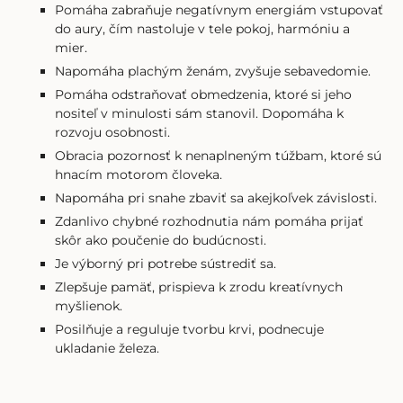
Pomáha zabraňuje negatívnym energiám vstupovať
do aury, čím nastoluje v tele pokoj, harmóniu a
mier.
Napomáha plachým ženám, zvyšuje sebavedomie.
Pomáha odstraňovať obmedzenia, ktoré si jeho
nositeľ v minulosti sám stanovil. Dopomáha k
rozvoju osobnosti.
Obracia pozornosť k nenaplneným túžbam, ktoré sú
hnacím motorom človeka.
Napomáha pri snahe zbaviť sa akejkoľvek závislosti.
Zdanlivo chybné rozhodnutia nám pomáha prijať
skôr ako poučenie do budúcnosti.
Je výborný pri potrebe sústrediť sa.
Zlepšuje pamäť, prispieva k zrodu kreatívnych
myšlienok.
Posilňuje a reguluje tvorbu krvi, podnecuje
ukladanie železa.