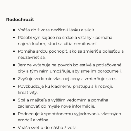
Rodochrozit
Vnáša do života nezištnú lásku a súcit.
Pôsobí vynikajúco na srdce a vzťahy - pomáha
najmä ľuďom, ktorí sa cítia nemilovaní.
Pomáha srdcu pochopiť, ako sa zmieriť s bolesťou a
neuzavrieť sa.
Jemne vyťahuje na povrch bolestivé a potlačované
city a tým nám umožňuje, aby sme im porozumeli.
Zvyšuje vedomie vlastnej ceny a zmierňuje stres.
Povzbudzuje ku kladnému prístupu a k rozvoju
kreativity.
Spája majiteľa s vyšším vedomím a pomáha
začleňovať do mysle nové informácie.
Podnecuje k spontánnemu vyjadrovaniu vlastných
emócií a vášne.
Vnáša svetlo do nášho života.