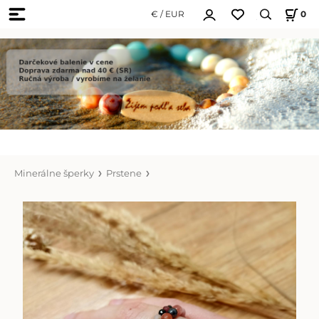
€ / EUR
0
Minerálne šperky
Prstene