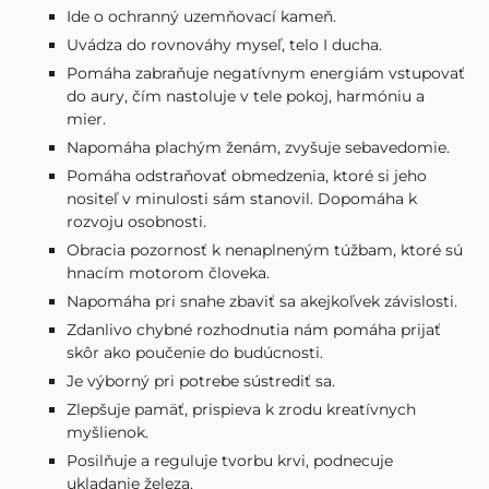
Ide o ochranný uzemňovací kameň.
Uvádza do rovnováhy myseľ, telo I ducha.
Pomáha zabraňuje negatívnym energiám vstupovať
do aury, čím nastoluje v tele pokoj, harmóniu a
mier.
Napomáha plachým ženám, zvyšuje sebavedomie.
Pomáha odstraňovať obmedzenia, ktoré si jeho
nositeľ v minulosti sám stanovil. Dopomáha k
rozvoju osobnosti.
Obracia pozornosť k nenaplneným túžbam, ktoré sú
hnacím motorom človeka.
Napomáha pri snahe zbaviť sa akejkoľvek závislosti.
Zdanlivo chybné rozhodnutia nám pomáha prijať
skôr ako poučenie do budúcnosti.
Je výborný pri potrebe sústrediť sa.
Zlepšuje pamäť, prispieva k zrodu kreatívnych
myšlienok.
Posilňuje a reguluje tvorbu krvi, podnecuje
ukladanie železa.