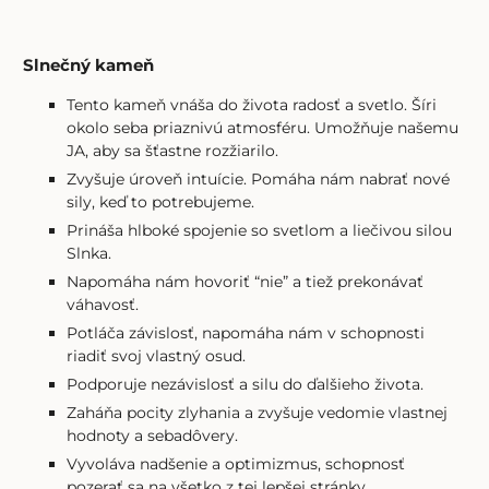
Slnečný kameň
Tento kameň vnáša do života radosť a svetlo. Šíri
okolo seba priaznivú atmosféru. Umožňuje našemu
JA, aby sa šťastne rozžiarilo.
Zvyšuje úroveň intuície. Pomáha nám nabrať nové
sily, keď to potrebujeme.
Prináša hlboké spojenie so svetlom a liečivou silou
Slnka.
Napomáha nám hovoriť “nie” a tiež prekonávať
váhavosť.
Potláča závislosť, napomáha nám v schopnosti
riadiť svoj vlastný osud.
Podporuje nezávislosť a silu do ďalšieho života.
Zaháňa pocity zlyhania a zvyšuje vedomie vlastnej
hodnoty a sebadôvery.
Vyvoláva nadšenie a optimizmus, schopnosť
pozerať sa na všetko z tej lepšej stránky.