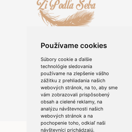
Používame cookies
Informácie pre zákazníkov
Kontakt
Súbory cookie a ďalšie
O kameňoch
technológie sledovania
Rady a tipy
používame na zlepšenie vášho
Obchodné podmienky
zážitku z prehliadania našich
Ochrana osobných údajov
webových stránok, na to, aby sme
Informácie o použití cookies
vám zobrazovali prispôsobený
Reklamácia/výmena tovaru
Odstúpiť od zmluvy
obsah a cielené reklamy, na
analýzu návštevnosti našich
webových stránok a na
pochopenie toho, odkiaľ naši
návštevníci prichádzajú.