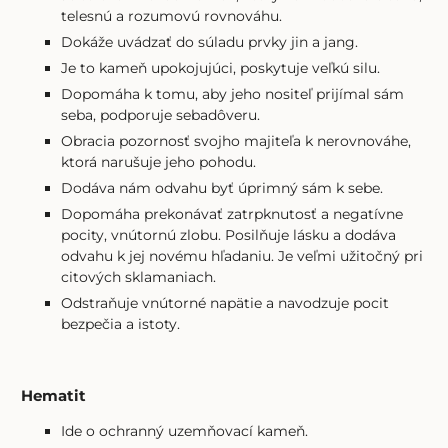
telesnú a rozumovú rovnováhu.
Dokáže uvádzať do súladu prvky jin a jang.
Je to kameň upokojujúci, poskytuje veľkú silu.
Dopomáha k tomu, aby jeho nositeľ prijímal sám
seba, podporuje sebadôveru.
Obracia pozornosť svojho majiteľa k nerovnováhe,
ktorá narušuje jeho pohodu.
Dodáva nám odvahu byť úprimný sám k sebe.
Dopomáha prekonávať zatrpknutosť a negatívne
pocity, vnútornú zlobu. Posilňuje lásku a dodáva
odvahu k jej novému hľadaniu. Je veľmi užitočný pri
citových sklamaniach.
Odstraňuje vnútorné napätie a navodzuje pocit
bezpečia a istoty.
Hematit
Ide o ochranný uzemňovací kameň.