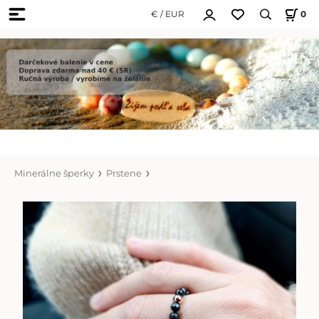
€ / EUR
0
Minerálne šperky
Prstene