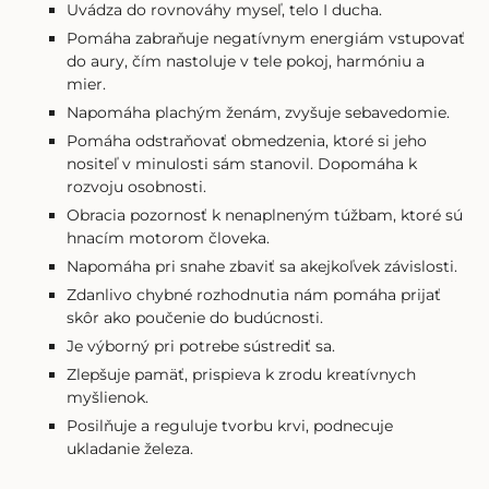
Uvádza do rovnováhy myseľ, telo I ducha.
Pomáha zabraňuje negatívnym energiám vstupovať
do aury, čím nastoluje v tele pokoj, harmóniu a
mier.
Napomáha plachým ženám, zvyšuje sebavedomie.
Pomáha odstraňovať obmedzenia, ktoré si jeho
nositeľ v minulosti sám stanovil. Dopomáha k
rozvoju osobnosti.
Obracia pozornosť k nenaplneným túžbam, ktoré sú
hnacím motorom človeka.
Napomáha pri snahe zbaviť sa akejkoľvek závislosti.
Zdanlivo chybné rozhodnutia nám pomáha prijať
skôr ako poučenie do budúcnosti.
Je výborný pri potrebe sústrediť sa.
Zlepšuje pamäť, prispieva k zrodu kreatívnych
myšlienok.
Posilňuje a reguluje tvorbu krvi, podnecuje
ukladanie železa.