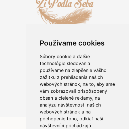
Používame cookies
Informácie pre zákazníkov
Kontakt
Súbory cookie a ďalšie
O kameňoch
technológie sledovania
Rady a tipy
používame na zlepšenie vášho
Obchodné podmienky
zážitku z prehliadania našich
Ochrana osobných údajov
webových stránok, na to, aby sme
Informácie o použití cookies
vám zobrazovali prispôsobený
Reklamácia/výmena tovaru
Odstúpiť od zmluvy
obsah a cielené reklamy, na
analýzu návštevnosti našich
webových stránok a na
pochopenie toho, odkiaľ naši
návštevníci prichádzajú.