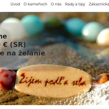
Úvod
O kameňoch
O nás
Rady a tipy
Zákaznícka