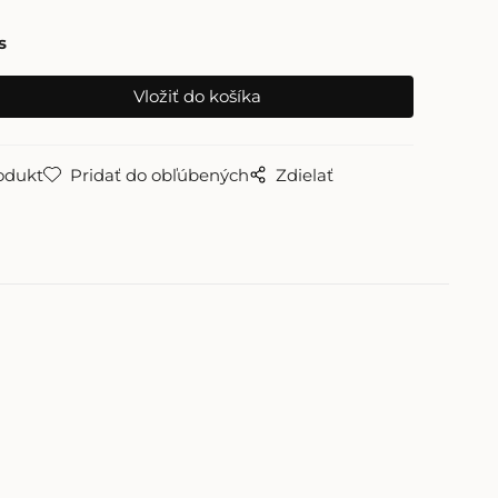
s
odukt
Pridať do obľúbených
Zdielať