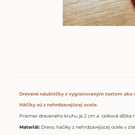
Drevené náušničky s vygraírovaným textom ako s
Háčiky sú z nehrdzavejúcej ocele.
Priemer dreveného kruhu je 2 cm a celková dĺžka n
Materiál:
Drevo, háčiky z nehrdzavejúcej ocele v z