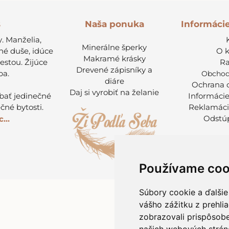
s
Informáci
Naša ponuka
. Manželia,
Minerálne šperky
né duše, idúce
O 
Makramé krásky
cestou. Žijúce
Ra
Drevené zápisníky a
ba.
Obchod
diáre
Ochrana 
Daj si vyrobiť na želanie
ábať jedinečné
Informácie
čné bytosti.
Reklamáci
Odstúp
...
Používame coo
Súbory cookie a ďalšie
vášho zážitku z prehli
zobrazovali prispôsobe