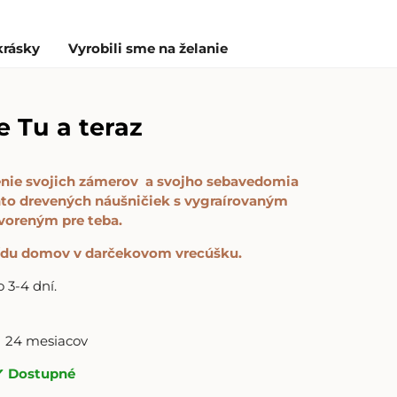
krásky
Vyrobili sme na želanie
 Tu a teraz
nie svojich zámerov a svojho sebavedomia
o drevených náušničiek s vygraírovaným
voreným pre teba.
rídu domov v darčekovom vrecúšku.
3-4 dní.
24 mesiacov
Dostupné