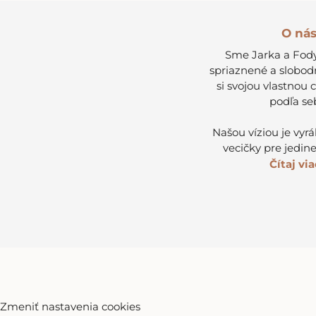
O ná
Sme Jarka a Fody
spriaznené a slobod
si svojou vlastnou 
podľa se
Našou víziou je vyr
vecičky pre jedine
Čítaj viac
Zmeniť nastavenia cookies