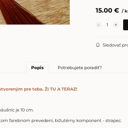
15.00
€
k
Sledovať pr
Popis
Potrebujete poradiť?
tvoreným pre teba. ŽI TU A TERAZ!
áušníc je 10 cm.
latom farebnom prevedení, bižutérny komponent - strapec.