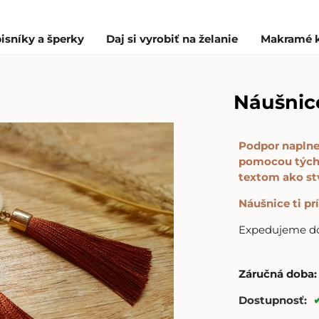
isníky a šperky
Daj si vyrobiť na želanie
Makramé 
Náušnice
Podpor naplne
pomocou týcht
textom ako st
Náušnice ti p
Expedujeme do 
Záručná doba:
Dostupnosť: