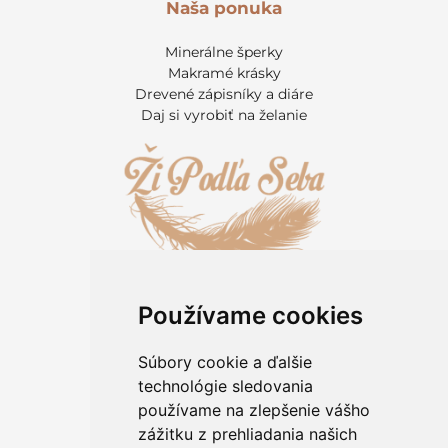
Naša ponuka
Minerálne šperky
Makramé krásky
Drevené zápisníky a diáre
Daj si vyrobiť na želanie
Používame cookies
Informácie pre zákazníkov
Kontakt
Súbory cookie a ďalšie
O kameňoch
technológie sledovania
Rady a tipy
používame na zlepšenie vášho
Obchodné podmienky
zážitku z prehliadania našich
Ochrana osobných údajov