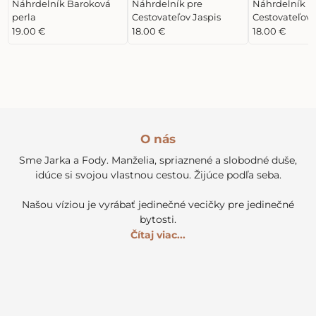
Náhrdelník Baroková
Náhrdelník pre
Náhrdelník p
perla
Cestovateľov Jaspis
Cestovateľov
19.00 €
18.00 €
18.00 €
O nás
Sme Jarka a Fody. Manželia, spriaznené a slobodné duše,
idúce si svojou vlastnou cestou. Žijúce podľa seba.
Našou víziou je vyrábať jedinečné vecičky pre jedinečné
bytosti.
Čítaj viac...