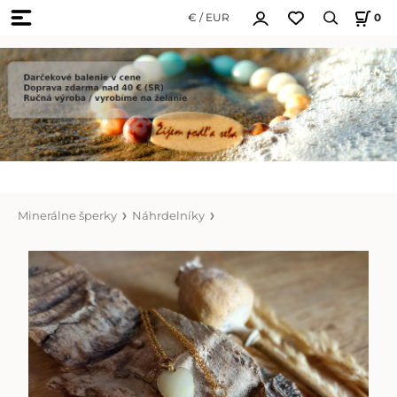
€ / EUR
0
Minerálne šperky
Náhrdelníky