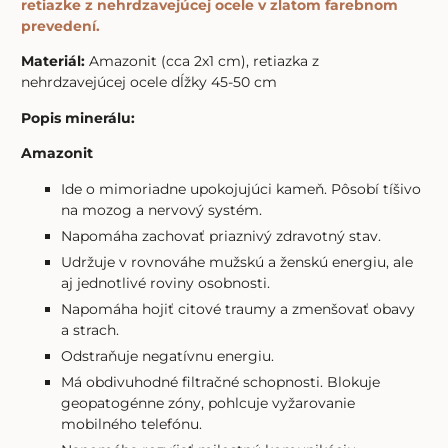
retiazke z nehrdzavejúcej ocele v zlatom farebnom
prevedení.
Materiál:
Amazonit (cca 2x1 cm), retiazka z
nehrdzavejúcej ocele dĺžky 45-50 cm
Popis minerálu:
Amazonit
Ide o mimoriadne upokojujúci kameň. Pôsobí tíšivo
na mozog a nervový systém.
Napomáha zachovať priaznivý zdravotný stav.
Udržuje v rovnováhe mužskú a ženskú energiu, ale
aj jednotlivé roviny osobnosti.
Napomáha hojiť citové traumy a zmenšovať obavy
a strach.
Odstraňuje negatívnu energiu.
Má obdivuhodné filtračné schopnosti. Blokuje
geopatogénne zóny, pohlcuje vyžarovanie
mobilného telefónu.