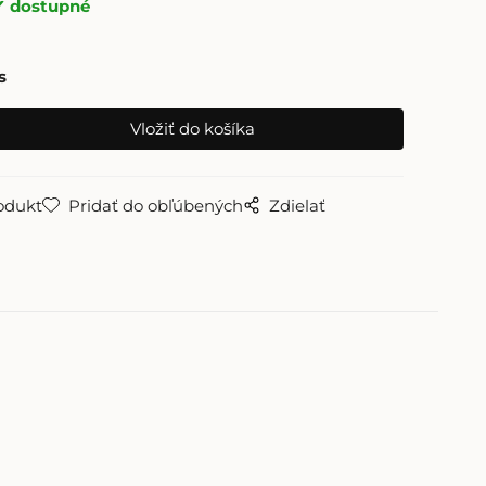
dostupné
s
odukt
Pridať do obľúbených
Zdielať