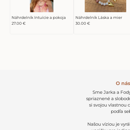
Náhrdelník Intuície a pokoja
Náhrdelník Láska a mier
27.00 €
30.00 €
O ná
Sme Jarka a Fody
spriaznené a slobod
si svojou vlastnou 
podľa se
Našou víziou je vyr