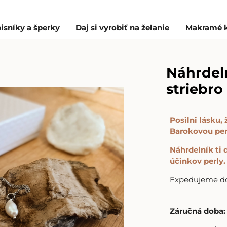
isníky a šperky
Daj si vyrobiť na želanie
Makramé 
Náhrdeln
striebro
Posilni lásku
Barokovou pe
Náhrdelník ti
účinkov perly.
Expedujeme do 
Záručná doba: