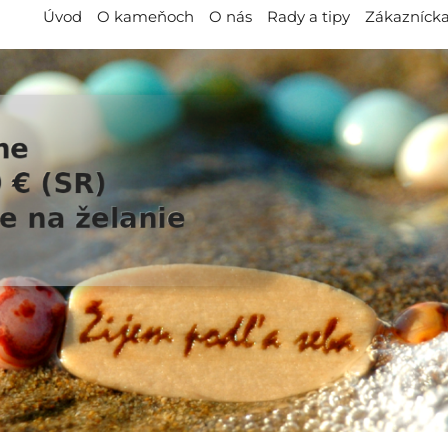
Úvod
O kameňoch
O nás
Rady a tipy
Zákaznícka