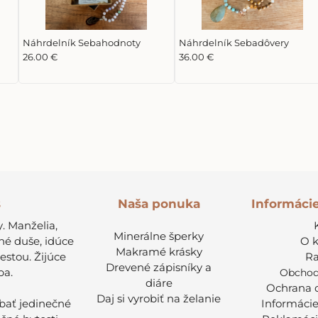
Náhrdelník Sebahodnoty
Náhrdelník Sebadôvery
26.00 €
36.00 €
s
Informáci
Naša ponuka
. Manželia,
Minerálne šperky
né duše, idúce
O 
Makramé krásky
cestou. Žijúce
Ra
Drevené zápisníky a
ba.
Obchod
diáre
Ochrana 
Daj si vyrobiť na želanie
ábať jedinečné
Informácie