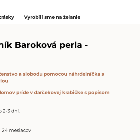
krásky
Vyrobili sme na želanie
ík Baroková perla -
, ženstvo a slobodu pomocou náhrdelníčka s
rlou
 domov príde v darčekovej krabičke s popisom
2-3 dní.
24 mesiacov