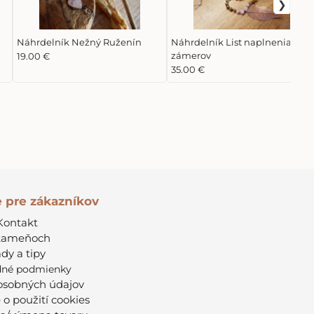
Náhrdelník Nežný Ruženín
Náhrdelník List naplnenia
zámerov
19.00 €
35.00 €
e pre zákazníkov
Kontakt
kameňoch
dy a tipy
né podmienky
osobných údajov
 o použití cookies