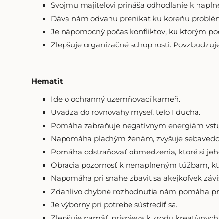
Svojmu majiteľovi prináša odhodlanie k napln
Dáva nám odvahu prenikať ku koreňu problé
Je nápomocný počas konfliktov, ku ktorým poč
Zlepšuje organizačné schopnosti. Povzbudzuje 
Hematit
Ide o ochranný uzemňovací kameň.
Uvádza do rovnováhy myseľ, telo I ducha.
Pomáha zabraňuje negatívnym energiám vstupov
Napomáha plachým ženám, zvyšuje sebavedo
Pomáha odstraňovať obmedzenia, ktoré si jeho
Obracia pozornosť k nenaplneným túžbam, kt
Napomáha pri snahe zbaviť sa akejkoľvek závis
Zdanlivo chybné rozhodnutia nám pomáha prij
Je výborný pri potrebe sústrediť sa.
Zlepšuje pamäť, prispieva k zrodu kreatívnych