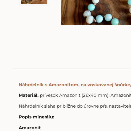
Náhrdelník s Amazonitom, na voskovanej šnúrke,
Materiál:
prívesok Amazonit (26x40 mm), Amazonit (
Náhrdelník siaha približne do úrovne pŕs, nastavite
Popis minerálu:
Amazonit