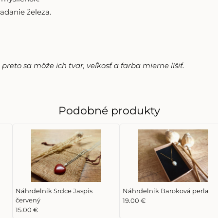
ladanie železa.
reto sa môže ich tvar, veľkosť a farba mierne líšiť.
Podobné produkty
Náhrdelník Srdce Jaspis
Náhrdelník Baroková perla
červený
19.00 €
15.00 €