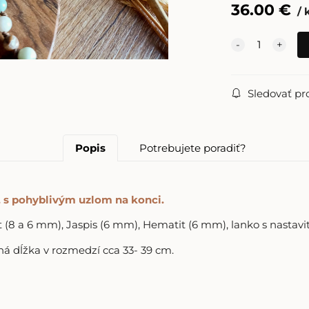
36.00
€
Sledovať pr
Popis
Potrebujete poradiť?
 s pohyblivým uzlom na konci.
8 a 6 mm), Jaspis (6 mm), Hematit (6 mm), lanko s nastavi
ľná dĺžka v rozmedzí cca 33- 39 cm.