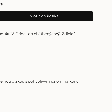
ks
odukt
Pridať do obľúbených
Zdielať
teľnou dĺžkou s pohyblivým uzlom na konci