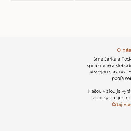
O ná
Sme Jarka a Fody
spriaznené a slobod
si svojou vlastnou 
podľa se
Našou víziou je vyr
vecičky pre jedine
Čítaj viac