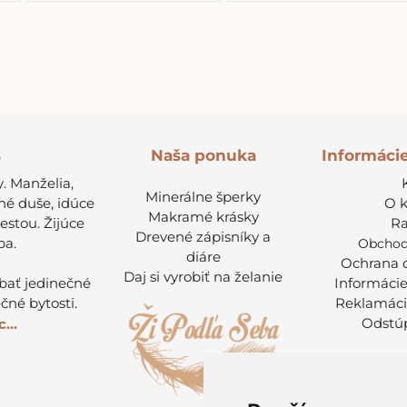
s
Informáci
Naša ponuka
. Manželia,
Minerálne šperky
né duše, idúce
O 
Makramé krásky
cestou. Žijúce
Ra
Drevené zápisníky a
ba.
Obchod
diáre
Ochrana 
Daj si vyrobiť na želanie
ábať jedinečné
Informácie
čné bytosti.
Reklamáci
Odstúp
...