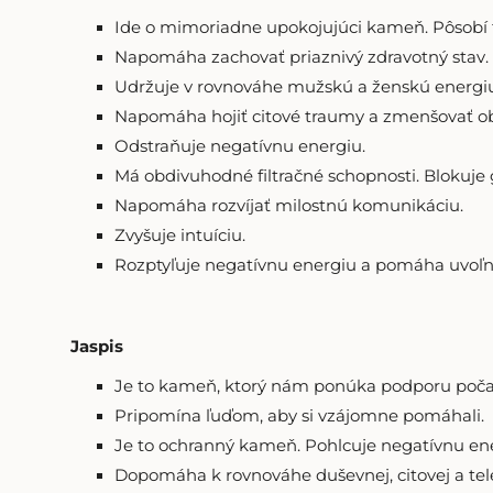
Ide o mimoriadne upokojujúci kameň. Pôsobí 
Napomáha zachovať priaznivý zdravotný stav.
Udržuje v rovnováhe mužskú a ženskú energiu, 
Napomáha hojiť citové traumy a zmenšovať ob
Odstraňuje negatívnu energiu.
Má obdivuhodné filtračné schopnosti. Blokuje
Napomáha rozvíjať milostnú komunikáciu.
Zvyšuje intuíciu.
Rozptyľuje negatívnu energiu a pomáha uvoľni
Jaspis
Je to kameň, ktorý nám ponúka podporu počas 
Pripomína ľuďom, aby si vzájomne pomáhali.
Je to ochranný kameň. Pohlcuje negatívnu ene
Dopomáha k rovnováhe duševnej, citovej a tel