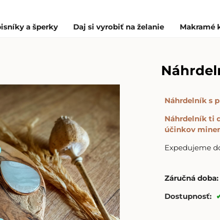
isníky a šperky
Daj si vyrobiť na želanie
Makramé 
Náhrdel
Náhrdelník s
Náhrdelník ti
účinkov miner
Expedujeme do 
Záručná doba:
Dostupnosť: