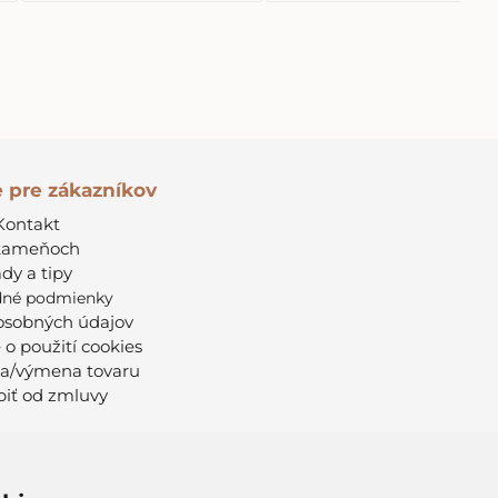
e pre zákazníkov
Kontakt
kameňoch
dy a tipy
né podmienky
osobných údajov
 o použití cookies
a/výmena tovaru
iť od zmluvy