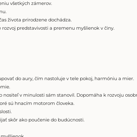
eniu všetkých zámerov.
mu.
as života prirodzene dochádza.
rozvoj predstavivosti a premenu myšlienok v činy.
ať do aury, čím nastoluje v tele pokoj, harmóniu a mier.
mie.
 nositeľ v minulosti sám stanovil. Dopomáha k rozvoju osobn
oré sú hnacím motorom človeka.
losti.
ať skôr ako poučenie do budúcnosti.
 myšlienok.