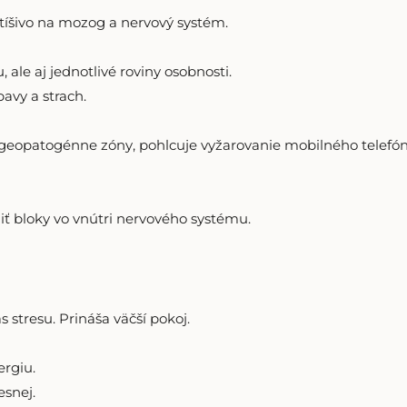
tíšivo na mozog a nervový systém.
ale aj jednotlivé roviny osobnosti.
avy a strach.
 geopatogénne zóny, pohlcuje vyžarovanie mobilného telefón
ť bloky vo vnútri nervového systému.
stresu. Prináša väčší pokoj.
rgiu.
esnej.