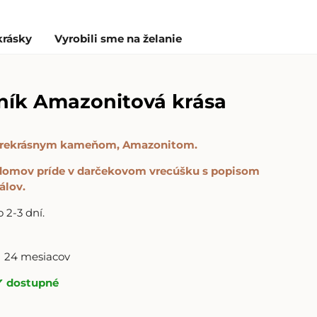
krásky
Vyrobili sme na želanie
ník Amazonitová krása
 prekrásnym kameňom, Amazonitom.
 domov príde v darčekovom vrecúšku s popisom
álov.
2-3 dní.
24 mesiacov
dostupné