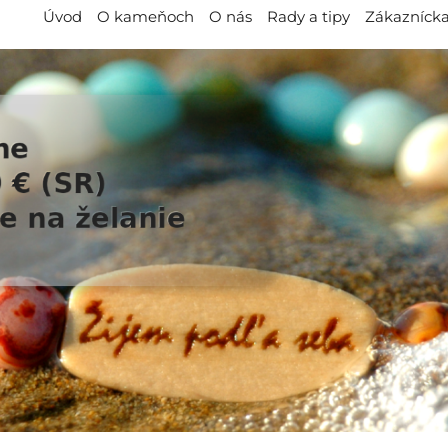
Úvod
O kameňoch
O nás
Rady a tipy
Zákaznícka