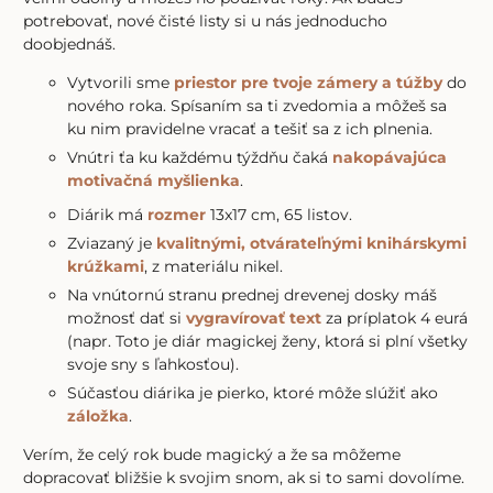
potrebovať, nové čisté listy si u nás jednoducho
doobjednáš.
Vytvorili sme
priestor pre tvoje zámery a túžby
do
nového roka. Spísaním sa ti zvedomia a môžeš sa
ku nim pravidelne vracať a tešiť sa z ich plnenia.
Vnútri ťa ku každému týždňu čaká
nakopávajúca
motivačná myšlienka
.
Diárik má
rozmer
13x17 cm, 65 listov.
Zviazaný je
kvalitnými, otvárateľnými knihárskymi
krúžkami
, z materiálu nikel.
Na vnútornú stranu prednej drevenej dosky máš
možnosť dať si
vygravírovať text
za príplatok 4 eurá
(napr. Toto je diár magickej ženy, ktorá si plní všetky
svoje sny s ľahkosťou).
Súčasťou diárika je pierko, ktoré môže slúžiť ako
záložka
.
Verím, že celý rok bude magický a že sa môžeme
dopracovať bližšie k svojim snom, ak si to sami dovolíme.