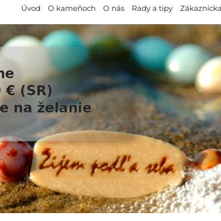
Úvod
O kameňoch
O nás
Rady a tipy
Zákaznícka