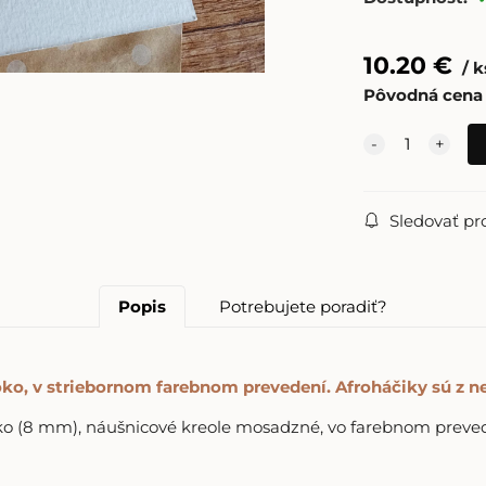
10.20
€
k
Pôvodná cena
Sledovať pr
Popis
Potrebujete poradiť?
n
oko, v striebornom farebnom prevedení. Afroháčiky sú z
o (8 mm), náušnicové kreole mosadzné, vo farebnom prevede