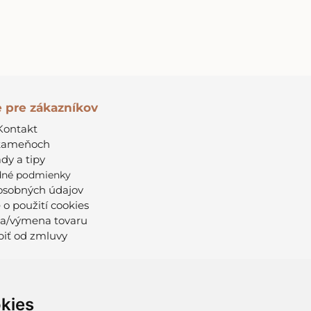
e pre zákazníkov
Kontakt
kameňoch
dy a tipy
né podmienky
osobných údajov
 o použití cookies
a/výmena tovaru
iť od zmluvy
kies