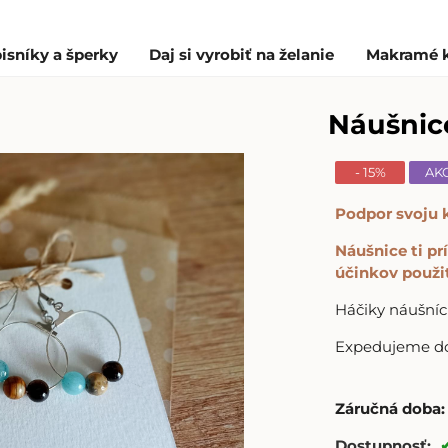
isníky a šperky
Daj si vyrobiť na želanie
Makramé 
Náušnic
- 15%
AK
Podpor svoju k
Náušnice ti p
účinkov použi
Háčiky náušníc 
Expedujeme do 
Záručná doba:
Dostupnosť: