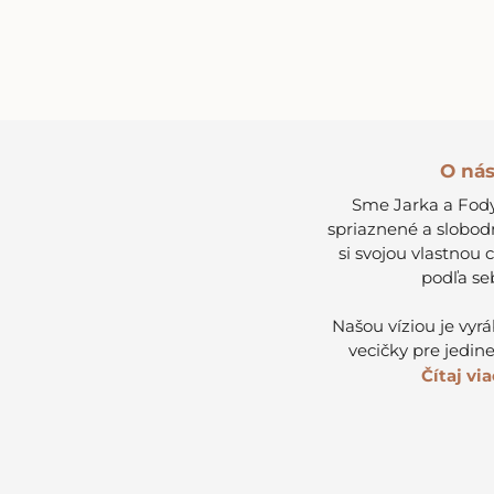
O ná
Sme Jarka a Fody
spriaznené a slobod
si svojou vlastnou 
podľa se
Našou víziou je vyr
vecičky pre jedine
Čítaj viac