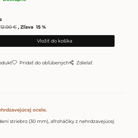
s
12.00
€
Zľava
15
%
odukt
Pridať do obľúbených
Zdielať
ehrdzavejúcej
ocele.
ní striebro (30 mm), afroháčiky z nehrdzavejúcej