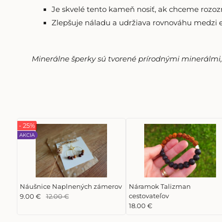
Je skvelé tento kameň nosiť, ak chceme rozozn
Zlepšuje náladu a udržiava rovnováhu medzi e
Minerálne šperky sú tvorené prírodnými minerálmi, p
- 25%
AKCIA
Náušnice Naplnených zámerov
Náramok Talizman
cestovateľov
9.00 €
12.00 €
18.00 €