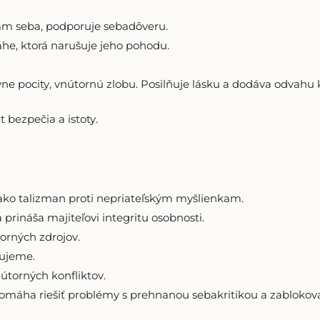
ám seba, podporuje sebadôveru.
he, ktorá narušuje jeho pohodu.
 pocity, vnútornú zlobu. Posilňuje lásku a dodáva odvahu k 
 bezpečia a istoty.
 ako talizman proti nepriateľským myšlienkam.
 prináša majiteľovi integritu osobnosti.
orných zdrojov.
ujeme.
útorných konfliktov.
Pomáha riešiť problémy s prehnanou sebakritikou a zablokova