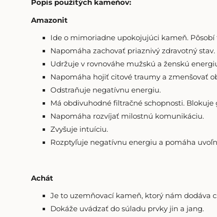
Popis použitých kameňov:
Amazonit
Ide o mimoriadne upokojujúci kameň. Pôsobí 
Napomáha zachovať priaznivý zdravotný stav.
Udržuje v rovnováhe mužskú a ženskú energiu, 
Napomáha hojiť citové traumy a zmenšovať ob
Odstraňuje negatívnu energiu.
Má obdivuhodné filtračné schopnosti. Blokuje
Napomáha rozvíjať milostnú komunikáciu.
Zvyšuje intuíciu.
Rozptyľuje negatívnu energiu a pomáha uvoľni
Achát
Je to uzemňovací kameň, ktorý nám dodáva ci
Dokáže uvádzať do súladu prvky jin a jang.