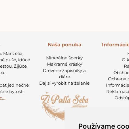
s
Informáci
Naša ponuka
. Manželia,
Minerálne šperky
né duše, idúce
O 
Makramé krásky
cestou. Žijúce
Ra
Drevené zápisníky a
ba.
Obchod
diáre
Ochrana 
Daj si vyrobiť na želanie
ábať jedinečné
Informácie
čné bytosti.
Reklamáci
Odstúp
...
Používame coo