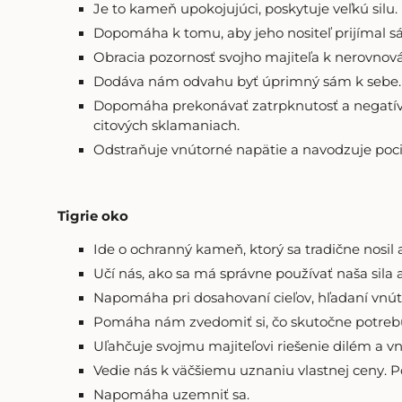
Je to kameň upokojujúci, poskytuje veľkú silu.
Dopomáha k tomu, aby jeho nositeľ prijímal s
Obracia pozornosť svojho majiteľa k nerovnová
Dodáva nám odvahu byť úprimný sám k sebe.
Dopomáha prekonávať zatrpknutosť a negatívne
citových sklamaniach.
Odstraňuje vnútorné napätie a navodzuje pocit
Tigrie oko
Ide o ochranný kameň, ktorý sa tradične nosil
Učí nás, ako sa má správne používať naša sila a
Napomáha pri dosahovaní cieľov, hľadaní vnút
Pomáha nám zvedomiť si, čo skutočne potreb
Uľahčuje svojmu majiteľovi riešenie dilém a vn
Vedie nás k väčšiemu uznaniu vlastnej ceny. 
Napomáha uzemniť sa.