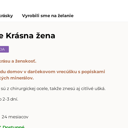
krásky
Vyrobili sme na želanie
e Krásna žena
CIA
rásu a ženskosť.
rídu domov v darčekovom vrecúšku s popiskami
tých minerálov.
sú z chirurgickej ocele, takže znesú aj citlivé ušká.
2-3 dní.
24 mesiacov
Dostupné