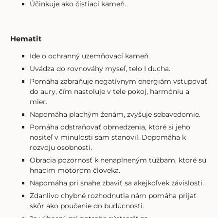
Účinkuje ako čistiaci kameň.
Hematit
Ide o ochranný uzemňovací kameň.
Uvádza do rovnováhy myseľ, telo I ducha.
Pomáha zabraňuje negatívnym energiám vstupovať
do aury, čím nastoluje v tele pokoj, harmóniu a
mier.
Napomáha plachým ženám, zvyšuje sebavedomie.
Pomáha odstraňovať obmedzenia, ktoré si jeho
nositeľ v minulosti sám stanovil. Dopomáha k
rozvoju osobnosti.
Obracia pozornosť k nenaplneným túžbam, ktoré sú
hnacím motorom človeka.
Napomáha pri snahe zbaviť sa akejkoľvek závislosti.
Zdanlivo chybné rozhodnutia nám pomáha prijať
skôr ako poučenie do budúcnosti.