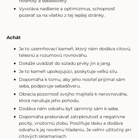
hodnoty a sebadôvery.
Vyvoláva nadšenie a optimizmus, schopnosť
pozerať sa na všetko z tej lepšej stránky.
Achát
Je to uzemňovací kameň, ktorý nám dodáva citovú,
telesnú a rozumovú rovnováhu.
Dokáže uvádzať do súladu prvky jin a jang.
Je to kameň upokojujúci, poskytuje veľkú silu.
Dopomáha k tomu, aby jeho nositeľ prijímal sám
seba, podporuje sebadôveru.
Obracia pozornosť svojho majiteľa k nerovnováhe,
ktorá narušuje jeho pohodu.
Dodáva nám odvahu byť úprimný sám k sebe.
Dopomáha prekonávať zatrpknutosť a negatívne
pocity, vnútornú zlobu. Posilňuje lásku a dodáva
odvahu k jej novému hľadaniu. Je veľmi užitočný pri
citových sklamaniach.