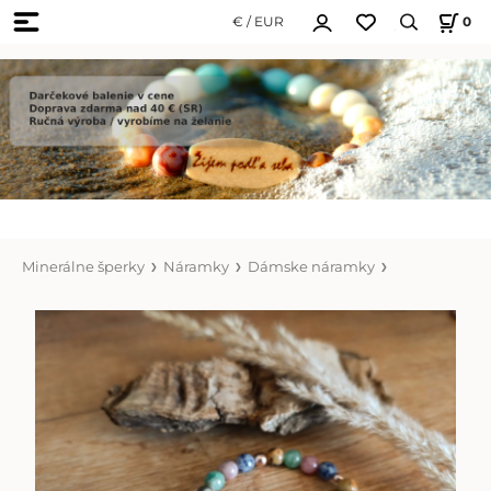
€ / EUR
0
Minerálne šperky
Náramky
Dámske náramky