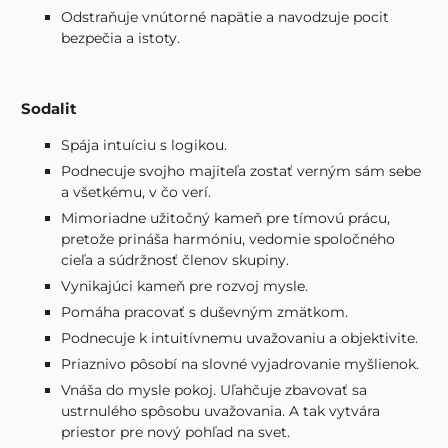
Odstraňuje vnútorné napätie a navodzuje pocit
bezpečia a istoty.
Sodalit
Spája intuíciu s logikou.
Podnecuje svojho majiteľa zostať verným sám sebe
a všetkému, v čo verí.
Mimoriadne užitočný kameň pre tímovú prácu,
pretože prináša harmóniu, vedomie spoločného
cieľa a súdržnosť členov skupiny.
Vynikajúci kameň pre rozvoj mysle.
Pomáha pracovať s duševným zmätkom.
Podnecuje k intuitívnemu uvažovaniu a objektivite.
Priaznivo pôsobí na slovné vyjadrovanie myšlienok.
Vnáša do mysle pokoj. Uľahčuje zbavovať sa
ustrnulého spôsobu uvažovania. A tak vytvára
priestor pre nový pohľad na svet.