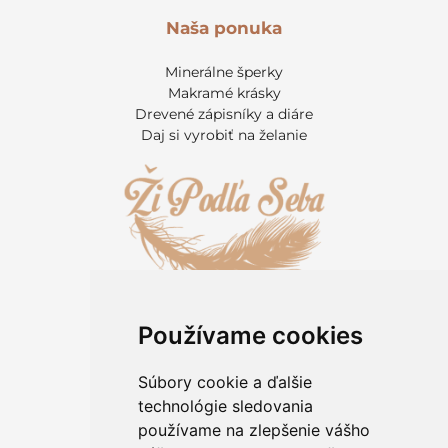
Naša ponuka
Minerálne šperky
Makramé krásky
Drevené zápisníky a diáre
Daj si vyrobiť na želanie
Používame cookies
Informácie pre zákazníkov
Kontakt
Súbory cookie a ďalšie
O kameňoch
technológie sledovania
Rady a tipy
používame na zlepšenie vášho
Obchodné podmienky