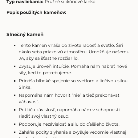
Typ navliekania:
Pružné silikónové lanko
Popis použitých kameňov:
Slnečný kameň
Tento kameň vnáša do života radosť a svetlo. Šíri
okolo seba priaznivú atmosféru. Umožňuje našemu
JA, aby sa šťastne rozžiarilo.
Zvyšuje úroveň intuície. Pomáha nám nabrať nové
sily, keď to potrebujeme.
Prináša hlboké spojenie so svetlom a liečivou silou
Slnka.
Napomáha nám hovoriť “nie” a tiež prekonávať
váhavosť.
Potláča závislosť, napomáha nám v schopnosti
riadiť svoj vlastný osud.
Podporuje nezávislosť a silu do ďalšieho života.
Zaháňa pocity zlyhania a zvyšuje vedomie vlastnej