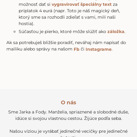
možnosť dať si
vygravírovať špeciálny text
za
príplatok 4 eurá (napr. Toto je náš magický deň,
ktorý sme sa rozhodli zdieľať s vami, milí naši
hostia).
Súčasťou je pierko, ktoré môže slúžiť ako
záložka
.
Ak sa potrebuješ bližšie poradiť, neváhaj nám napísať do
mailiku alebo správy na našom
či
.
Fb
Instagrame
O nás
Sme Jarka a Fody. Manželia, spriaznené a slobodné duše,
idúce si svojou vlastnou cestou. Žijúce podľa seba.
Našou víziou je vyrábať jedinečné vecičky pre jedinečné