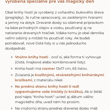
vyrobená špeciálne pre váš magický deň
Obal knihy hostí je vyrobený z voňavého, bukového dreva
(preglejky). Je ručne opracovaný, so zaoblenými hranami
a jemný na dotyk. Drevené dosky sú ošetrené prípravkom
na báze prírodných olejov a vosku, používaný aj na
natieranie drevených hračiek. Vďaka tomu je obal denníka
veľmi odolný a môžeš ho používať roky. Ak budeš
potrebovať, nové čisté listy si u nás jednoducho
doobjednáš.
Vnútro knihy hostí
- zvoľ si, aká forma ti vyhovuje
(čisté, linajkové alebo kombinované listy).
Kniha hostí má
rozmer
13x17 cm, 65 listov.
Zviazaná je
kvalitnými, otvárateľnými knihárskymi
krúžkami
, z materiálu nikel.
Na prednú stranu knihy hostí ti radi
vygravírujeme vaše iniciály (v krúžku)
.
Ak si želáš
pod nápis "Kniha hostí" uviesť aj dátum vášho
magického dňa, uveď nám ho prosím.
Na vnútornú stranu prednej drevenej dosky máš