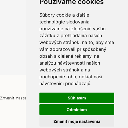
Používame cookies
Informácie pre zákazníkov
Kontakt
Súbory cookie a ďalšie
O kameňoch
technológie sledovania
Rady a tipy
používame na zlepšenie vášho
Obchodné podmienky
zážitku z prehliadania našich
Ochrana osobných údajov
webových stránok, na to, aby sme
Informácie o použití cookies
vám zobrazovali prispôsobený
Reklamácia/výmena tovaru
Odstúpiť od zmluvy
obsah a cielené reklamy, na
analýzu návštevnosti našich
webových stránok a na
pochopenie toho, odkiaľ naši
návštevníci prichádzajú.
Zmeniť nastavenia cookies
Súhlasím
Odmietam
Zmeniť moje nastavenia