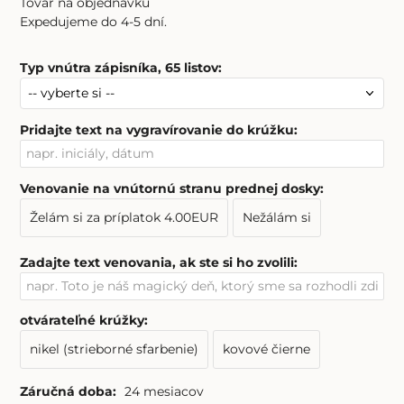
Tovar na objednávku
Expedujeme do 4-5 dní.
Typ vnútra zápisníka, 65 listov
:
Pridajte text na vygravírovanie do krúžku
:
Venovanie na vnútornú stranu prednej dosky
:
Želám si za príplatok 4.00EUR
Nežálám si
Zadajte text venovania, ak ste si ho zvolili
:
otvárateľné krúžky
:
nikel (strieborné sfarbenie)
kovové čierne
Záručná doba:
24 mesiacov